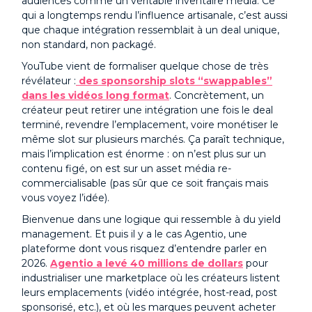
audiences comme un véritable inventaire média. Ce
qui a longtemps rendu l’influence artisanale, c’est aussi
que chaque intégration ressemblait à un deal unique,
non standard, non packagé.
YouTube vient de formaliser quelque chose de très
révélateur :
des sponsorship slots “swappables”
dans les vidéos long format
. Concrètement, un
créateur peut retirer une intégration une fois le deal
terminé, revendre l’emplacement, voire monétiser le
même slot sur plusieurs marchés. Ça paraît technique,
mais l’implication est énorme : on n’est plus sur un
contenu figé, on est sur un asset média re-
commercialisable (pas sûr que ce soit français mais
vous voyez l’idée).
Bienvenue dans une logique qui ressemble à du yield
management. Et puis il y a le cas Agentio, une
plateforme dont vous risquez d’entendre parler en
2026.
Agentio a levé 40 millions de dollars
pour
industrialiser une marketplace où les créateurs listent
leurs emplacements (vidéo intégrée, host-read, post
sponsorisé, etc.), et où les marques peuvent acheter