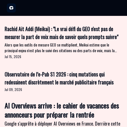
A propos
Partenariats
Open Garden Innovators
Nos événements 20
Rachid Ait Addi (Meikai) : "Le vrai défi du GEO n'est pas de
mesurer la part de voix mais de savoir quels prompts suivre"
Alors que les outils de mesure GEO se multiplient, Meikai estime que le
principal enjeu n'est plus le suivi des citations ou des parts de voix, mais la
construction d'un corpus de prompts réellement représentatif des usages. Ses
Jul 15, 2026
fondateurs expliquent pourquoi ils misent sur une approche fondée sur les
données de panel, l'automatisation par agents et l'intégration de la publicité
conversationnelle au sein d'une même plateforme.
Observatoire de l’e-Pub S1 2026 : cinq mutations qui
redessinent discrètement le marché publicitaire français
Jul 09, 2026
AI Overviews arrive : le cahier de vacances des
annonceurs pour préparer la rentrée
Google s'apprête à déployer AI Overviews en France. Derrière cette