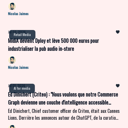
revaloriser l'Open Web
Nicolas Jaimes
Jul 03, 2026
Retail Media
MidiA devient Dploy et lève 500 000 euros pour
industrialiser la pub audio in-store
Nicolas Jaimes
Jul 01, 2026
AI for media
Ed Dinichert (Criteo) : "Nous voulons que notre Commerce
Graph devienne une couche d'intelligence accessible
partout - de la CTV à ChatGPT - et depuis n'importe quel
Ed Dinichert, Chief customer officer de Criteo, était aux Cannes
Lions. Derrière les annonces autour de ChatGPT, de la curation
outil d'acheteur média"
ou du lancement d'un serveur MCP, il y a une seule et même