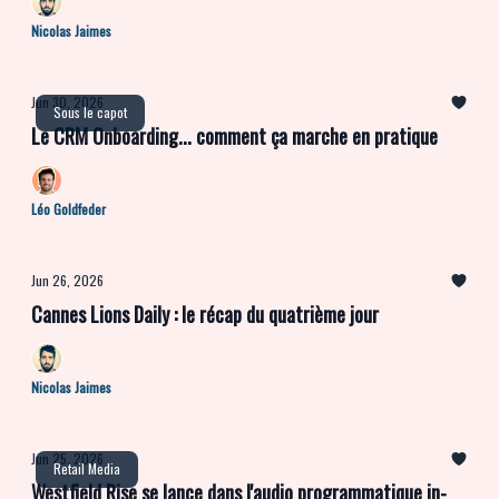
logique : faire du Commerce Graph de Criteo une couche
Nicolas Jaimes
d'intelligence universelle, intégrée dans tous les
environnements où opèrent déjà acheteurs et éditeurs.
Jun 30, 2026
Sous le capot
Le CRM Onboarding... comment ça marche en pratique
Léo Goldfeder
Jun 26, 2026
Cannes Lions Daily : le récap du quatrième jour
Nicolas Jaimes
Jun 25, 2026
Retail Media
Westfield Rise se lance dans l'audio programmatique in-