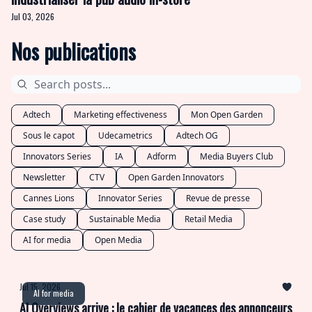
Jul 03, 2026
Nos publications
Adtech
Marketing effectiveness
Mon Open Garden
Sous le capot
Udecametrics
Adtech OG
Innovators Series
IA
Adform
Media Buyers Club
Newsletter
CTV
Open Garden Innovators
Cannes Lions
Innovator Series
Revue de presse
Case study
Sustainable Media
Retail Media
AI for media
Open Media
Jul 15, 2026
AI for media
AI Overviews arrive : le cahier de vacances des annonceurs