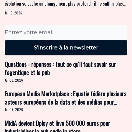
évolution se cache un changement plus profond : il ne suffira plus
d'être bien référencé pour être visible. Contenus, réputation,
Jul 15, 2026
mesure de la performance... nous avons interrogé plusieurs
spécialistes du Search pour identifier les quatre chantiers
prioritaires que les annonceurs ont intérêt à engager avant la
rentrée.
Questions - réponses : tout ce qu'il faut savoir sur
l'agentique et la pub
Jul 08, 2026
European Media Marketplace : Equativ fédère plusieurs
acteurs européens de la data et des médias pour
revaloriser l'Open Web
Jul 07, 2026
MidiA devient Dploy et lève 500 000 euros pour
industrialiser la pub audio in-store