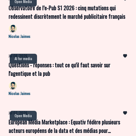
Open Media
plateforme.
Observatoire de l’e-Pub S1 2026 : cinq mutations qui
redessinent discrètement le marché publicitaire français
Nicolas Jaimes
Jul 08, 2026
AI for media
Questions - réponses : tout ce qu'il faut savoir sur
l'agentique et la pub
Nicolas Jaimes
Jul 07, 2026
Open Media
European Media Marketplace : Equativ fédère plusieurs
acteurs européens de la data et des médias pour