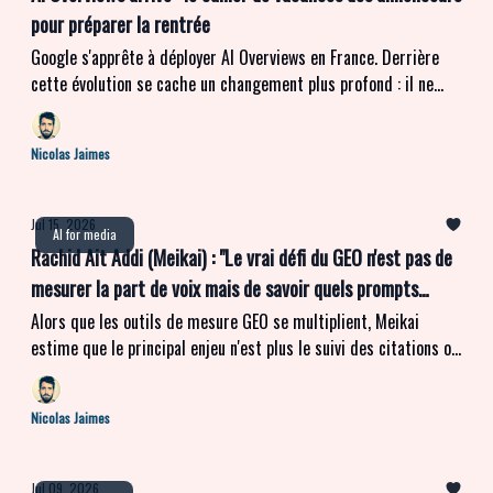
pour préparer la rentrée
Google s'apprête à déployer AI Overviews en France. Derrière
cette évolution se cache un changement plus profond : il ne
suffira plus d'être bien référencé pour être visible. Contenus,
réputation, mesure de la performance... nous avons interrogé
Nicolas Jaimes
plusieurs spécialistes du Search pour identifier les quatre
chantiers prioritaires que les annonceurs ont intérêt à engager
avant la rentrée.
Jul 15, 2026
AI for media
Rachid Ait Addi (Meikai) : "Le vrai défi du GEO n'est pas de
mesurer la part de voix mais de savoir quels prompts
suivre"
Alors que les outils de mesure GEO se multiplient, Meikai
estime que le principal enjeu n'est plus le suivi des citations ou
des parts de voix, mais la construction d'un corpus de prompts
réellement représentatif des usages. Ses fondateurs
Nicolas Jaimes
expliquent pourquoi ils misent sur une approche fondée sur les
données de panel, l'automatisation par agents et l'intégration
de la publicité conversationnelle au sein d'une même
Jul 09, 2026