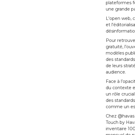
plateformes f
une grande par
L'open web, c
et l'éditoriali
désinformatio
Pour retrouver
gratuité, l’ou
modèles public
des standards 
de leurs stra
audience.
Face à l’opaci
du contexte 
un rôle crucia
des standards 
comme un espa
Chez @havas 
Touch by Hav
inventaire 10