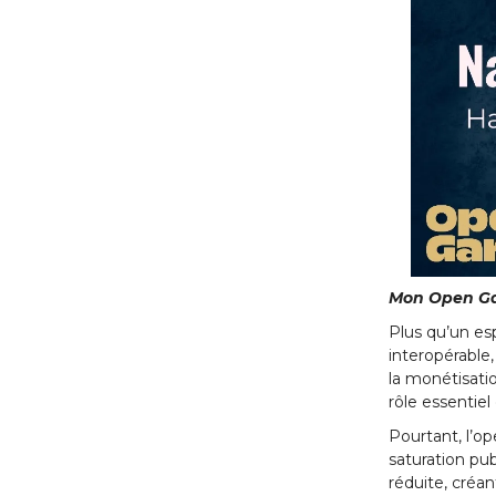
Mon Open Gar
Plus qu’un esp
interopérable,
la monétisati
rôle essentiel
Pourtant, l’o
saturation pub
réduite, créan