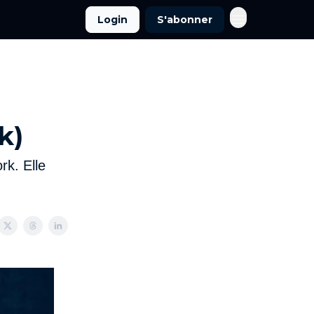
Login
S'abonner
k)
rk. Elle