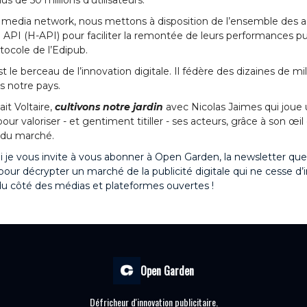
s de 50 millions d’utilisateurs.
edia network, nous mettons à disposition de l’ensemble des a
API (H-API) pour faciliter la remontée de leurs performances pub
tocole de l’Edipub.
 le berceau de l’innovation digitale. Il fédère des dizaines de mil
s notre pays.
it Voltaire,
cultivons notre jardin
avec Nicolas Jaimes qui joue 
ur valoriser - et gentiment titiller - ses acteurs, grâce à son œil 
u du marché.
i je vous invite à vous abonner à Open Garden, la newsletter que
our décrypter un marché de la publicité digitale qui ne cesse d’
 côté des médias et plateformes ouvertes !
Open Garden
Défricheur d'innovation publicitaire.