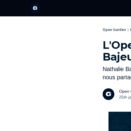
A propos
Partenariats
Open Garden Innovators
Nos 
Open Garden
L'Op
Baje
Nathalie Ba
nous part
Open 
25th j