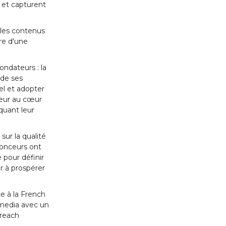
 et capturent
 les contenus
ure d'une
ondateurs : la
 de ses
uel et adopter
ateur au cœur
quant leur
sur la qualité
onceurs ont
 pour définir
r à prospérer
 à la French
media avec un
 reach