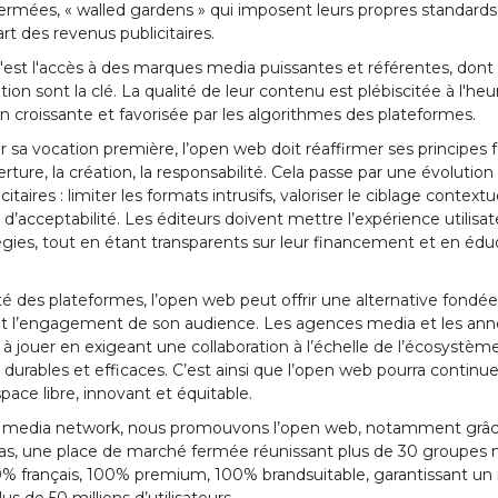
ermées, « walled gardens » qui imposent leurs propres standards
t des revenus publicitaires.
'est l'accès à des marques media puissantes et référentes, dont
sation sont la clé. La qualité de leur contenu est plébiscitée à l'he
n croissante et favorisée par les algorithmes des plateformes.
 sa vocation première, l’open web doit réaffirmer ses principes f
verture, la création, la responsabilité. Cela passe par une évolution
itaires : limiter les formats intrusifs, valoriser le ciblage context
d’acceptabilité. Les éditeurs doivent mettre l’expérience utilis
tégies, tout en étant transparents sur leur financement et en édu
té des plateformes, l’open web peut offrir une alternative fondée 
et l’engagement de son audience. Les agences media et les ann
l à jouer en exigeant une collaboration à l’échelle de l’écosystème
durables et efficaces. C’est ainsi que l’open web pourra continue
ce libre, innovant et équitable.
media network, nous promouvons l’open web, notamment grâce
as, une place de marché fermée réunissant plus de 30 groupes 
0% français, 100% premium, 100% brandsuitable, garantissant un