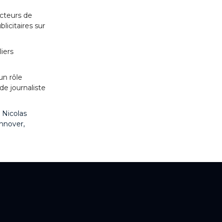
cteurs de
licitaires sur
liers
un rôle
de journaliste
 Nicolas
innover,