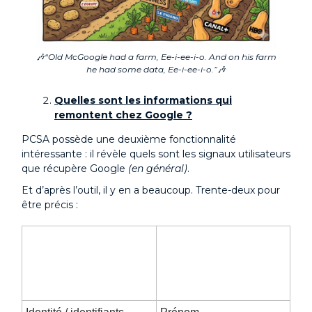
🎶
“Old McGoogle had a farm, Ee-i-ee-i-o. And on his farm
he had some data, Ee-i-ee-i-o.”
🎶
Quelles sont les informations qui
remontent chez Google ?
PCSA possède une deuxième fonctionnalité
intéressante : il révèle quels sont les signaux utilisateurs
que récupère Google
(en général)
.
Et d’après l’outil, il y en a beaucoup. Trente-deux pour
être précis :
Types d’information
Informations recueillies
en général
par Google dans les
App d’après PCSA