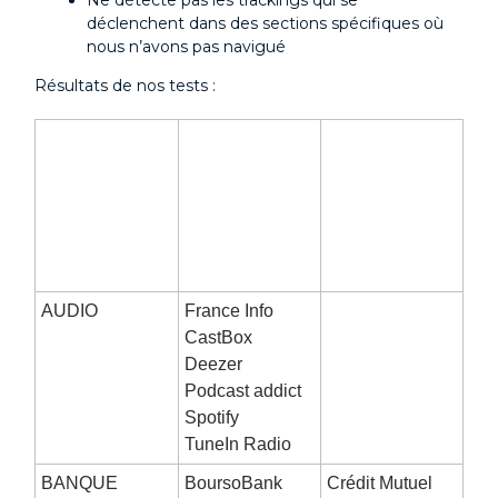
déclenchent dans des sections spécifiques où
nous n’avons pas navigué
Résultats de nos tests :
PCSA détecte
Pas de
et bloque un
détection de
partage des
partage Google
données
utilisateurs
vers Google
AUDIO
France Info
CastBox
Deezer
Podcast addict
Spotify
TuneIn Radio
BANQUE
BoursoBank
Crédit Mutuel