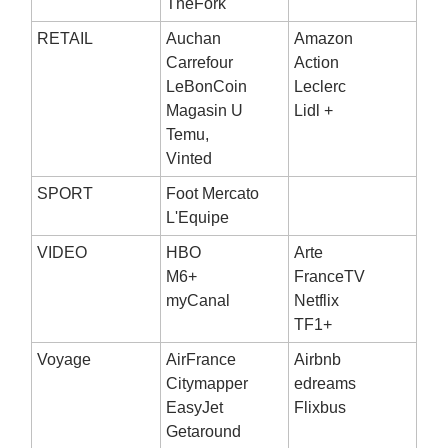
TheFork
RETAIL
Auchan
Amazon
Carrefour
Action
LeBonCoin
Leclerc
Magasin U
Lidl +
Temu,
Vinted
SPORT
Foot Mercato
L'Equipe
VIDEO
HBO
Arte
M6+
FranceTV
myCanal
Netflix
TF1+
Voyage
AirFrance
Airbnb
Citymapper
edreams
EasyJet
Flixbus
Getaround