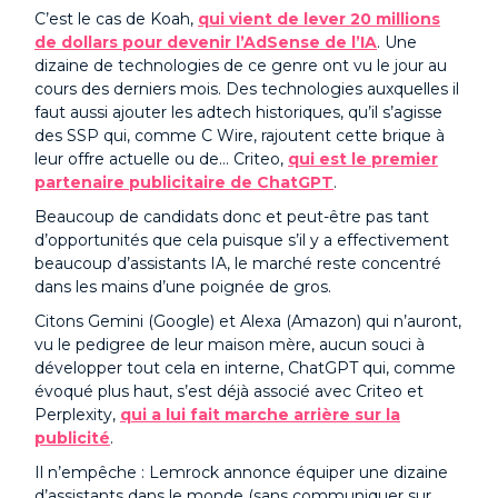
C’est le cas de Koah,
qui vient de lever 20 millions
de dollars pour devenir l’AdSense de l’IA
. Une
dizaine de technologies de ce genre ont vu le jour au
cours des derniers mois. Des technologies auxquelles il
faut aussi ajouter les adtech historiques, qu’il s’agisse
des SSP qui, comme C Wire, rajoutent cette brique à
leur offre actuelle ou de… Criteo,
qui est le premier
partenaire publicitaire de ChatGPT
.
Beaucoup de candidats donc et peut-être pas tant
d’opportunités que cela puisque s’il y a effectivement
beaucoup d’assistants IA, le marché reste concentré
dans les mains d’une poignée de gros.
Citons Gemini (Google) et Alexa (Amazon) qui n’auront,
vu le pedigree de leur maison mère, aucun souci à
développer tout cela en interne, ChatGPT qui, comme
évoqué plus haut, s’est déjà associé avec Criteo et
Perplexity,
qui a lui fait marche arrière sur la
publicité
.
Il n’empêche : Lemrock annonce équiper une dizaine
d’assistants dans le monde (sans communiquer sur