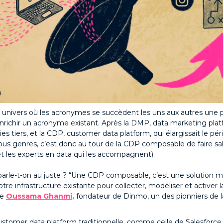
n univers où les acronymes se succèdent les uns aux autres une 
nrichir un acronyme existant. Après la DMP, data marketing platf
es tiers, et la CDP, customer data platform, qui élargissait le pé
us genres, c’est donc au tour de la CDP composable de faire sali
t les experts en data qui les accompagnent).
parle-t-on au juste ? “Une CDP composable, c’est une solution m
otre infrastructure existante pour collecter, modéliser et activer
me
Oussama Ghanmi,
fondateur de Dinmo, un des pionniers de l
customer data platform traditionnelle, comme celle de Salesforc