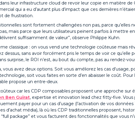
ans leur infrastructure cloud de revoir leur copie en matière d
ercial qui a eu d’autant plus d’impact que ces dernières n’étaie
ot de frustration.
itionnelles sont fortement challengées non pas, parce qu’elles n
as, mais parce que leurs utilisateurs peinent parfois à mettre e
délivrent suffisamment de valeur”, observe Philippe Kuhn.
lème classique : on vous vend une technologie coûteuse mais rév
ez dessus, sans avoir forcément pris le temps de voir ce qu’elle 
ans surprise, le ROI n’est, au bout du compte, pas au rendez-vou
à, vous avez deux options. Soit vous améliorez les cas d’usage, p
 technologie, soit vous faites en sorte d’en abaisser le coût. Pour l
le propose un entre-deux.
coûteux car les CDP composables proposent une approche sur é
n Ben Guirat
, expertise et innovation lead chez fitty-five. Vous
uement payer pour un cas d’usage (l’activation de vos données 
es d’achat média), là où les CDP traditionnelles proposent, hist
“full package” et vous facturent des fonctionnalités que vous n’u