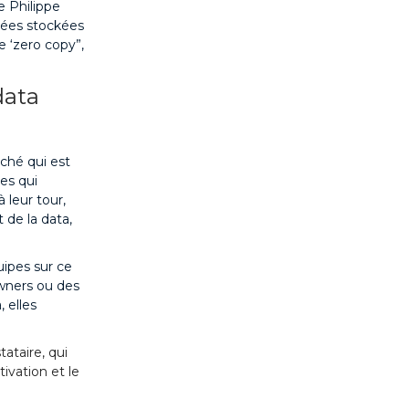
e Philippe
nnées stockées
e ‘zero copy”,
data
ché qui est
es qui
 leur tour,
 de la data,
uipes sur ce
owners ou des
 elles
ataire, qui
ivation et le