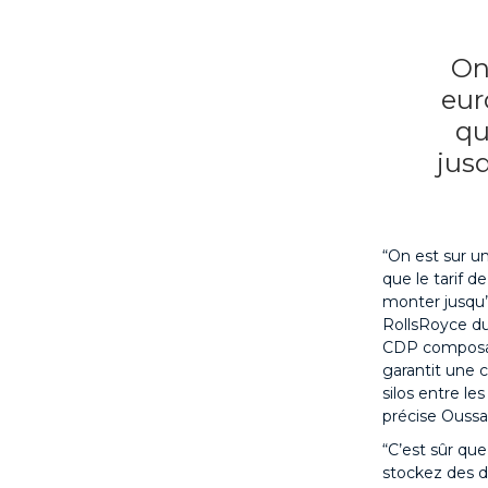
On
eur
qu
jusq
“On est sur u
que le tarif 
monter jusqu’à
RollsRoyce du
CDP composabl
garantit une 
silos entre le
précise Ouss
“C’est sûr qu
stockez des d