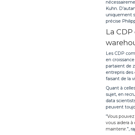
nécessairemen
Kuhn. D’autan
uniquement sto
précise Phili
La CDP 
wareho
Les CDP compo
en croissance
partaient de z
entrepris des 
faisant de la 
Quant à celle
sujet, en rec
data scientist
peuvent toujou
“
Vous pouvez a
vous aidera à 
maintenir.
”, r