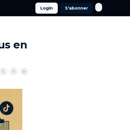
Login
S'abonner
us en