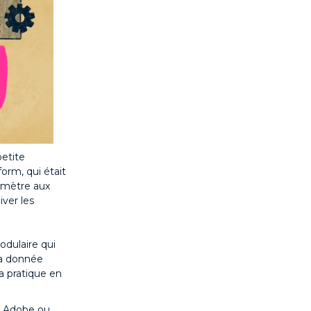
petite
orm, qui était
rimètre aux
ver les
odulaire qui
 la donnée
a pratique en
e, Adobe ou