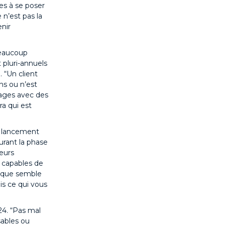
s à se poser
 n’est pas la
enir
Beaucoup
 pluri-annuels
 “Un client
ns ou n’est
usages avec des
ra qui est
e lancement
urant la phase
leurs
s capables de
t que semble
is ce qui vous
24. “Pas mal
sables ou