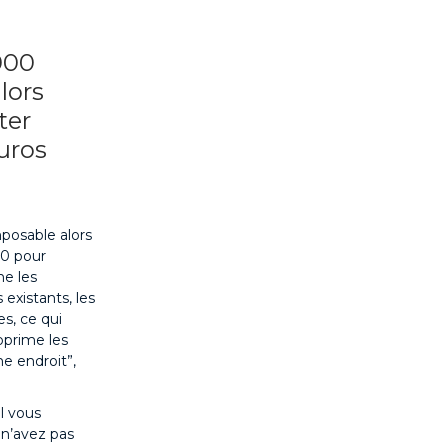
000
lors
ter
euros
posable alors
00 pour
ne les
existants, les
s, ce qui
pprime les
me endroit”,
l vous
 n’avez pas