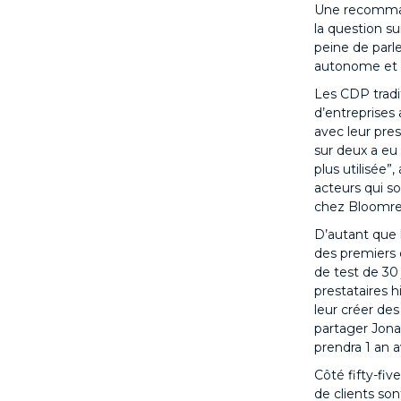
Une recommand
la question su
peine de parl
autonome et d
Les CDP tradi
d’entreprises
avec leur pres
sur deux a eu
plus utilisée”
acteurs qui so
chez Bloomre
D’autant que 
des premiers 
de test de 30 
prestataires 
leur créer de
partager Jona
prendra 1 an 
Côté fifty-fi
de clients so