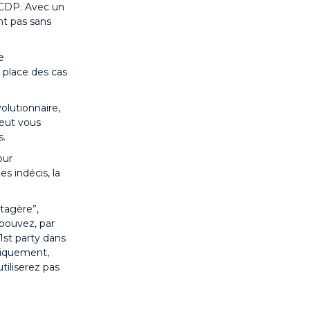
e CDP. Avec un
nt pas sans
e
n place des cas
olutionnaire,
peut vous
s.
our
es indécis, la
tagère”,
 pouvez, par
1st party dans
oriquement,
tiliserez pas