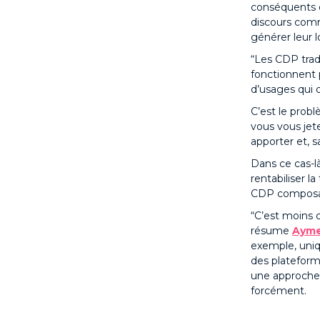
conséquents d
discours comm
générer leur l
“Les CDP trad
fonctionnent p
d’usages qui 
C’est le prob
vous vous jet
apporter et, s
Dans ce cas-l
rentabiliser la
CDP composab
“C’est moins 
résume
Ayme
exemple, uniq
des plateform
une approche 
forcément.