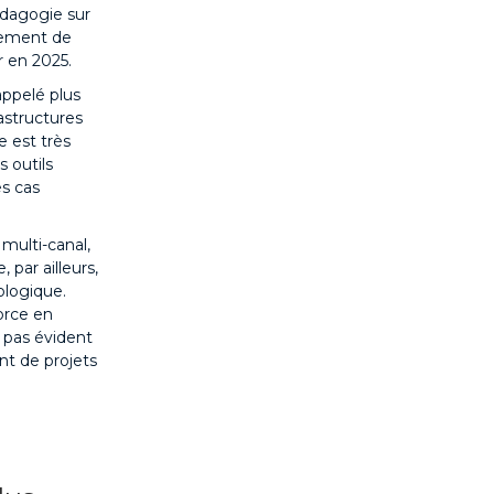
édagogie sur
oiement de
r en 2025.
appelé plus
astructures
e est très
s outils
es cas
multi-canal,
 par ailleurs,
ologique.
orce en
t pas évident
nt de projets