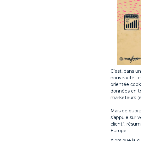
C’est, dans u
nouveauté : e
orientée cooki
données en to
marketeurs (e
Mais de quoi 
s’appuie sur v
client”, résu
Europe.
Alors que la 