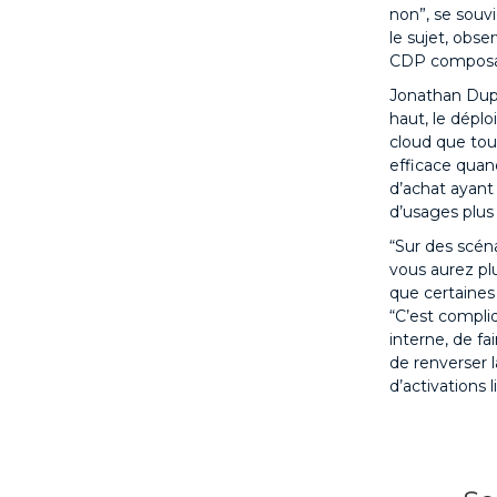
non”, se souv
le sujet, obs
CDP composabl
Jonathan Dupa
haut, le dépl
cloud que tous
efficace quand
d’achat ayant 
d’usages plus
“Sur des scén
vous aurez plu
que certaines
“C’est compli
interne, de fa
de renverser 
d’activations l