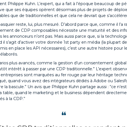
ient Philippe Kuhn. L’expert, qui a fait à l’époque beaucoup de p
erve que ses équipes opèrent désormais plus de projets de dépl
es que de traditionnelles et que cela ne devrait que s’accélére
squier reste, lui, plus mesuré. D’abord parce que, comme il l’a r
oiement de CDP composables nécessite une maturité et des infr
 les annonceurs n’ont pas. Mais aussi parce que, si la technologi
 il s’agit d’activer votre donnée 1st party en média (la plupart de
mis en place les API nécessaires), c’est une autre histoire pour l
 élaborés.
arios plus avancés, comme la gestion d’un consentement global 
tôt intérêt à passer par une CDP traditionnelle.” L’expert observe,
 entreprises sont marquées au fer rouge par leur héritage techn
qué, quand vous avez des intégrateurs dédiés à Adobe ou Salesf
ire la bascule.” Un avis que Philippe Kuhn partage aussi : “ce n’es
la table, quand le marketing et le business dépendent directeme
iés à la CDP.”
❝