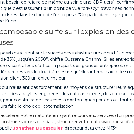
t besoin de refaire de même au sein d’une CDP tiers”, confirm
t que c’est rassurant d’un point de vue “privacy” d’avoir ses do
ckées dans le cloud de l’entreprise. “On parle, dans le jargon, d
ppe Kuhn.
composable surfe sur l’explosion des 
uses
sables surfent sur le succès des infrastructures cloud. “Un mar
 de 35% jusqu’en 2030”, chiffre Oussama Ghanmi. Si les entrepris
éro y sont allées d’office, la plupart des grandes entreprises ont, à
démarches vers le cloud, à mesure qu’elles internalisaient le sujet
vision client 360 un enjeu majeur.
s qui n’auraient pas forcément les moyens de structurer leurs éq
rutant des analytics engineers, des data architects, des product 
s, pour construire des couches algorithmiques par-dessus tout ça,
rs faire le choix de l’externalisation.
ccélérer votre maturité en ayant recours aux services d'un prest
construire votre socle data, structurer votre data warehouse d'act
appelle
Jonathan Dupasquier
, directeur data chez M13h.