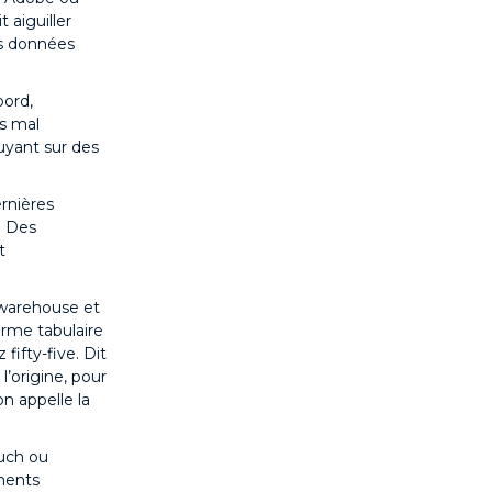
 aiguiller
es données
bord,
as mal
uyant sur des
rnières
. Des
t
 warehouse et
orme tabulaire
fifty-five. Dit
l’origine, pour
n appelle la
uch ou
ements