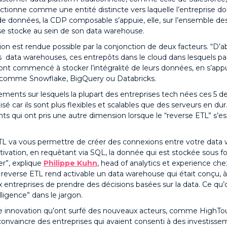
tionne comme une entité distincte vers laquelle l’entreprise doit
 de données, la CDP composable s’appuie, elle, sur l’ensemble d
ise stocke au sein de son data warehouse.
on est rendue possible par la conjonction de deux facteurs. “D’a
es data warehouses, ces entrepôts dans le cloud dans lesquels p
 ont commencé à stocker l’intégralité de leurs données, en s’app
 comme Snowflake, BigQuery ou Databricks.
ments sur lesquels la plupart des entreprises tech nées ces 5 de
é car ils sont plus flexibles et scalables que des serveurs en dur
s qui ont pris une autre dimension lorsque le “reverse ETL” s’es
TL va vous permettre de créer des connexions entre votre data
ctivation, en requêtant via SQL, la donnée qui est stockée sous f
er”, explique
Philippe Kuhn
, head of analytics et experience chez 
reverse ETL rend activable un data warehouse qui était conçu, à 
 entreprises de prendre des décisions basées sur la data. Ce qu’o
lligence” dans le jargon.
te innovation qu’ont surfé des nouveaux acteurs, comme HighTo
onvaincre des entreprises qui avaient consenti à des investiss