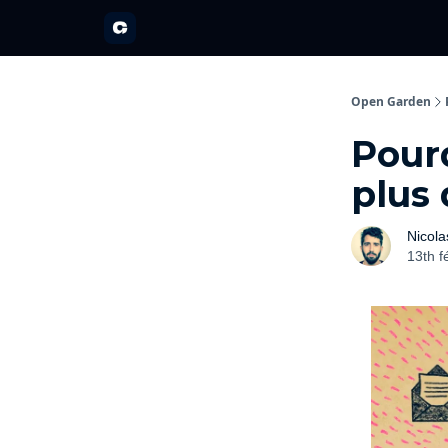
A propos
Partenariats
Open Garden Innovators
Nos 
Open Garden
Pourq
plus
Nicola
13th f