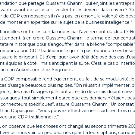
ation que partage Oussama Ghanmi, qui enjoint les entreprise
ivante avant de se lancer : veulent-elles devenir data driven ? “Ce
er de CDP composable s’il n’y a pas, en amont, la volonté de dev
e monter en expertise sur le sujet de la business intelligence.”
tionnelles sont-elles condamnées par l’avènement du cloud ? 
 attendent, à en croire Oussama Ghanmi, le terme de leur contrat
tataire historique pour s’engouffrer dans la brèche “composable”.
 recours à une CDP traditionnelle qui n’a pas répondu à ses besoi
, assure le dirigeant. Et d’expliquer avoir déjà déployé des cas d’
nt équipés à côté… mais anticipent la suite. C’est le cas d’Interflo
ach ou Ankorstore chez Segment.
la CDP composable rend également, du fait de sa modularité, l
cas d’usage beaucoup plus rapides. “On réussit à implémenter, d
jours, des cas d’usages qu’ils ont attendu des mois durant chez 
historiques, tout simplement parce que ces derniers n’étaient pa
s connecteurs spécifiques”, assure Oussama Ghanmi. Un consta
than Dupasquier : “vous pouvez effectivement sortir en trois mo
avec une CDP traditionnelle.”
ve, on observe que les choses ont changé au second trimestre 20
nt venus nous voir, un peu paumés quant à leurs options, compo