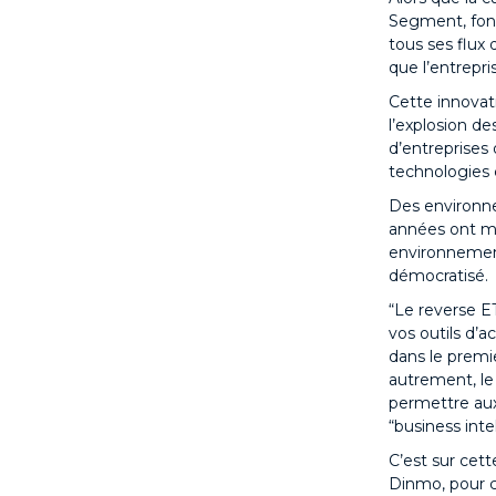
Segment, fonc
tous ses flux
que l’entrepr
Cette innovati
l’explosion d
d’entreprises
technologies
Des environne
années ont mis
environnement
démocratisé.
“Le reverse E
vos outils d’a
dans le premi
autrement, le 
permettre aux
“business inte
C’est sur cet
Dinmo, pour c