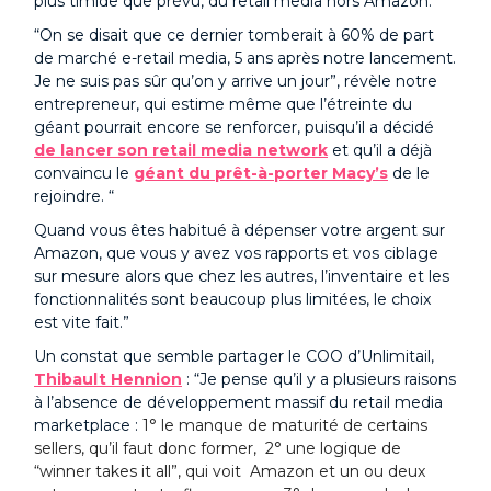
plus timide que prévu, du retail media hors Amazon.
“On se disait que ce dernier tomberait à 60% de part
de marché e-retail media, 5 ans après notre lancement.
Je ne suis pas sûr qu’on y arrive un jour”, révèle notre
entrepreneur, qui estime même que l’étreinte du
géant pourrait encore se renforcer, puisqu’il a décidé
de lancer son retail media network
et qu’il a déjà
convaincu le
géant du prêt-à-porter Macy’s
de le
rejoindre. “
Quand vous êtes habitué à dépenser votre argent sur
Amazon, que vous y avez vos rapports et vos ciblage
sur mesure alors que chez les autres, l’inventaire et les
fonctionnalités sont beaucoup plus limitées, le choix
est vite fait.”
Un constat que semble partager le COO d’Unlimitail,
Thibault Hennion
: “Je pense qu’il y a plusieurs raisons
à l’absence de développement massif du retail media
marketplace :
1° le manque de maturité de certains
sellers, qu’il faut donc former, 2° une logique de
“winner takes it all”, qui voit Amazon et un ou deux