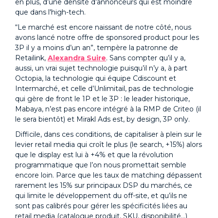
en plus, d’une densité d’annonceurs qui est moindre
que dans l'high-tech.
“Le marché est encore naissant de notre côté, nous
avons lancé notre offre de sponsored product pour les
3P il y a moins d’un an”, tempère la patronne de
Retailink,
Alexandra Suire
. Sans compter qu’il y a,
aussi, un vrai sujet technologie puisqu’il n’y a, à part
Octopia, la technologie qui équipe Cdiscount et
Intermarché, et celle d’Unlimitail, pas de technologie
qui gère de front le 1P et le 3P : le leader historique,
Mabaya, n’est pas encore intégré à la RMP de Criteo (il
le sera bientôt) et Mirakl Ads est, by design, 3P only.
Difficile, dans ces conditions, de capitaliser à plein sur le
levier retail media qui croît le plus (le search, +15%) alors
que le display est lui à +4% et que la révolution
programmatique que l’on nous promettait semble
encore loin. Parce que les taux de matching dépassent
rarement les 15% sur principaux DSP du marchés, ce
qui limite le développement du off-site, et qu’ils ne
sont pas calibrés pour gérer les spécificités liées au
retail media (catalogue produit, SKU, disponibilité…)