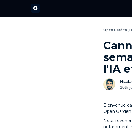
A propos
Partenariats
Open Garden Innovators
Nos 
Open Garden
Canne
semai
l'IA 
Nicola
20th j
Bienvenue da
Open Garden 
Nous revenons
notamment, re