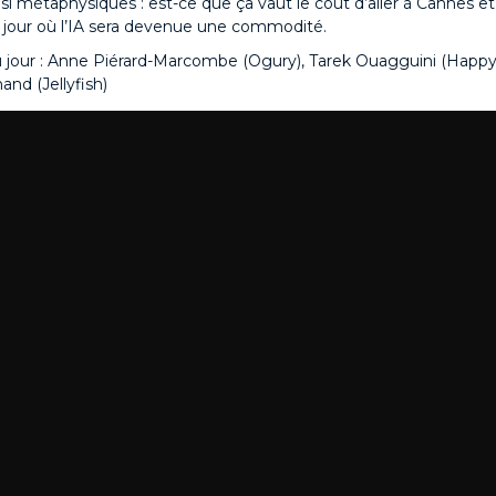
si métaphysiques : est-ce que ça vaut le coût d’aller à Cannes et
le jour où l’IA sera devenue une commodité.
 jour : Anne Piérard-Marcombe (Ogury), Tarek Ouagguini (Happ
nd (Jellyfish)