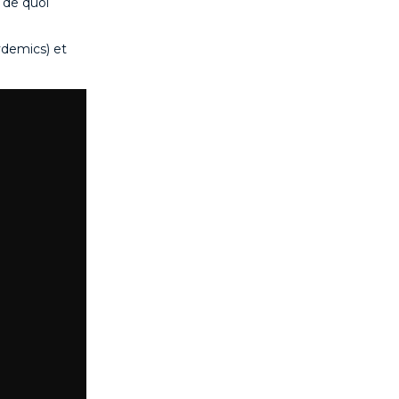
 de quoi
ydemics) et