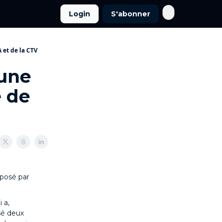
Login
S'abonner
A et de la CTV
 une
e de
posé par
 a,
sé deux