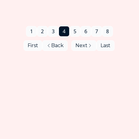
1
2
3
4
5
6
7
8
First
Back
Next
Last