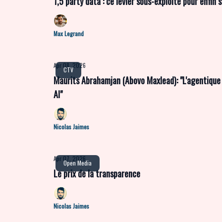
1,5 party data : ce levier sous-exploité pour enfin 
Max Legrand
Apr 08, 2026
CTV
Maurits Abrahamjan (Abovo Maxlead): "L'agentique
AI"
Nicolas Jaimes
Apr 07, 2026
Open Media
Le prix de la transparence
Nicolas Jaimes