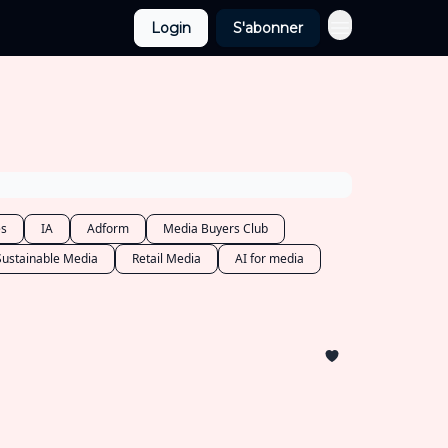
Login
S'abonner
es
IA
Adform
Media Buyers Club
Sustainable Media
Retail Media
AI for media