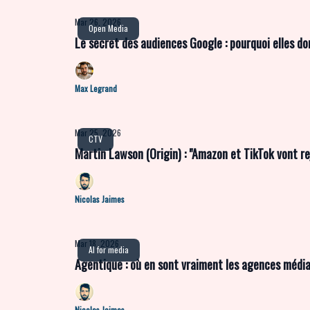
Mar 26, 2026
Open Media
Le secret des audiences Google : pourquoi elles 
Max Legrand
Mar 25, 2026
CTV
Martin Lawson (Origin) : "Amazon et TikTok vont rej
Nicolas Jaimes
Mar 18, 2026
AI for media
Agentique : où en sont vraiment les agences média
Nicolas Jaimes