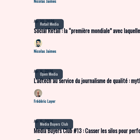
Nicolas Jaimes
Apr 20, 2026
Retail Media
Social Retail : la “première mondiale” avec laquell
Nicolas Jaimes
Apr 16, 2026
Open Media
L'adtech au service du journalisme de qualité : myth
Frédéric Layer
Apr 15, 2026
Media Buyers Club
Media Buyers Club #13 : Casser les silos pour per