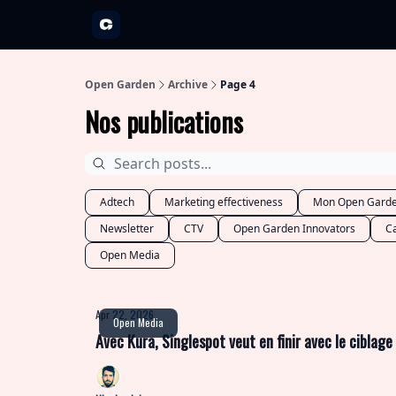
A propos
Partenariats
Open Garden Innovators
Nos 
Open Garden
Archive
Page 4
Nos publications
Adtech
Marketing effectiveness
Mon Open Gard
Newsletter
CTV
Open Garden Innovators
C
Open Media
Apr 22, 2026
Open Media
Avec Kura, Singlespot veut en finir avec le ciblage 