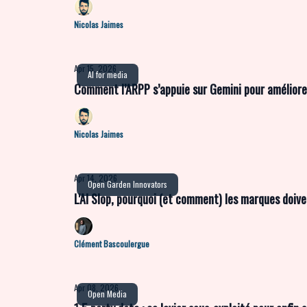
Nicolas Jaimes
Apr 15, 2026
AI for media
Comment l’ARPP s’appuie sur Gemini pour améliorer 
Nicolas Jaimes
Apr 14, 2026
Open Garden Innovators
L'AI Slop, pourquoi (et comment) les marques doive
Clément Bascoulergue
Apr 08, 2026
Open Media