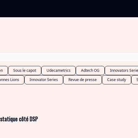
Categories
événements 2026
en
Sous le capot
Udecametrics
Adtech OG
Innovators Seri
annes Lions
Innovator Series
Revue de presse
Case study
statique côté DSP