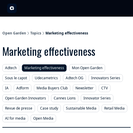
A propos
Partenariats
Open Garden Innovators
Nos événements 20
Open Garden
Topics
Marketing effectiveness
Marketing effectiveness
Adtech
Marketing effectiveness
Mon Open Garden
Sous le capot
Udecametrics
Adtech OG
Innovators Series
IA
Adform
Media Buyers Club
Newsletter
CTV
Open Garden Innovators
Cannes Lions
Innovator Series
Revue de presse
Case study
Sustainable Media
Retail Media
AI for media
Open Media