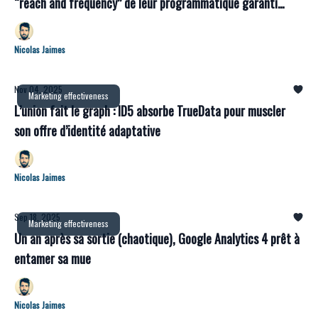
“reach and frequency” de leur programmatique garanti
grâce à Utiq
Nicolas Jaimes
Nov 04, 2025
Marketing effectiveness
L’union fait le graph : ID5 absorbe TrueData pour muscler
son offre d’identité adaptative
Nicolas Jaimes
Sep 18, 2025
Marketing effectiveness
Un an après sa sortie (chaotique), Google Analytics 4 prêt à
entamer sa mue
Nicolas Jaimes